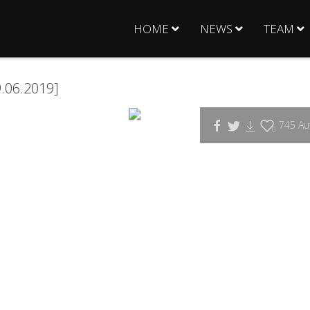
HOME
NEWS
TEAM
.06.2019]
745
Auf
0