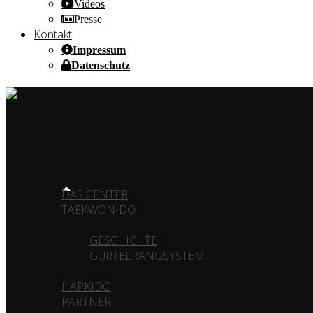
Videos
Presse
Kontakt
Impressum
Datenschutz
HOME OF CHAMPIONS ✰ SINCE 1980
HOME
DAS CENTER
TAEKWON-DO
GESCHICHTE
GÜRTELRANGSYSTEM
HAPKIDO
PARTNER