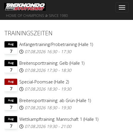
Toggl
navig
HOME OF CHAMPIONS ✰ SINCE 1980
TRAININGSZEITEN
Anfängertraining/Probetraining (Halle 1)
Aug
7
07.08.2026
16:30
-
17:30
Breitensporttraining: Gelb (Halle 1)
Aug
7
07.08.2026
17:30
-
18:30
Special-Poomsae (Halle 2)
Aug
7
07.08.2026
18:30
-
19:30
Breitensporttraining: ab Grün (Halle 1)
Aug
7
07.08.2026
18:30
-
19:30
Wettkampftraining: Mannschaft 1 (Halle 1)
Aug
7
07.08.2026
19:30
-
21:00