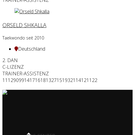
ORSELD SHKALLA
Taekwondo seit 2010
Deutschland
2. DAN
C-LIZENZ
TRAINER-ASSISTENZ
11
12
90
99
14
17
16
18
13
27
15
19
32
114
121
122
HOME OF CHAMPIONS ✰ SINCE 1980
HOME