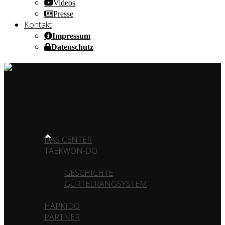
Videos
Presse
Kontakt
Impressum
Datenschutz
HOME OF CHAMPIONS ✰ SINCE 1980
HOME
DAS CENTER
TAEKWON-DO
GESCHICHTE
GÜRTELRANGSYSTEM
HAPKIDO
PARTNER