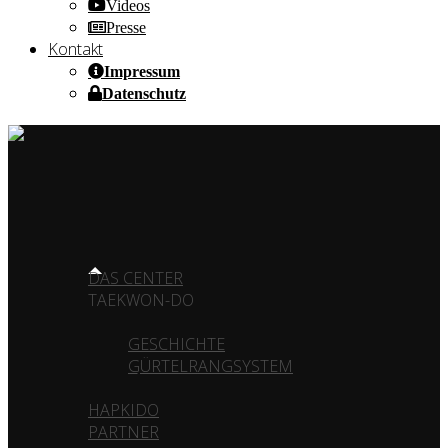
Videos
Presse
Kontakt
Impressum
Datenschutz
HOME OF CHAMPIONS ✰ SINCE 1980
HOME
DAS CENTER
TAEKWON-DO
GESCHICHTE
GÜRTELRANGSYSTEM
HAPKIDO
PARTNER