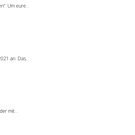
en“. Um eure…
.2021 an. Das…
nder mit…