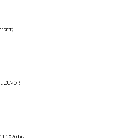
ehramt)…
 JE ZUVOR FIT…
11.2020 bis…