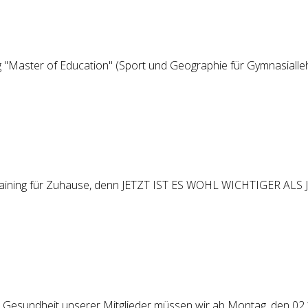
 "Master of Education" (Sport und Geographie für Gymnasiall
e Training für Zuhause, denn JETZT IST ES WOHL WICHTIGER ALS
Gesundheit unserer Mitglieder müssen wir ab Montag, den 02.