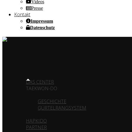
Videos
Presse
Kontakt
Impressum
Datenschutz
HOME OF CHAMPIONS ✰ SINCE 1980
HOME
DAS CENTER
TAEKWON-DO
GESCHICHTE
GÜRTELRANGSYSTEM
HAPKIDO
PARTNER