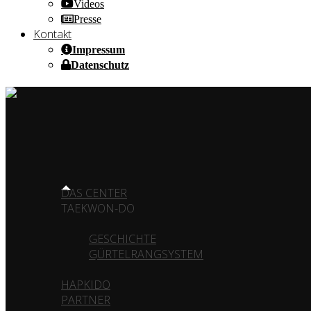
Videos
Presse
Kontakt
Impressum
Datenschutz
HOME OF CHAMPIONS ✰ SINCE 1980
HOME
DAS CENTER
TAEKWON-DO
GESCHICHTE
GÜRTELRANGSYSTEM
HAPKIDO
PARTNER