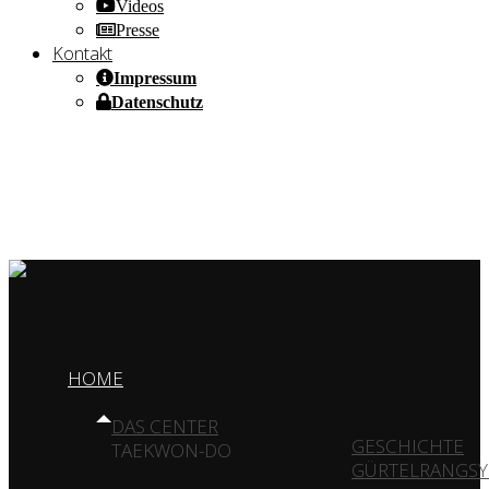
Videos
Presse
Kontakt
Impressum
Datenschutz
HOME OF CHAMPIONS ✰ SINCE 1980
HOME
DAS CENTER
GESCHICHTE
TAEKWON-DO
GÜRTELRANGSY