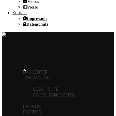
Videos
Presse
Kontakt
Impressum
Datenschutz
HOME OF CHAMPIONS ✰ SINCE 1980
HOME
DAS CENTER
TAEKWON-DO
GESCHICHTE
GÜRTELRANGSYSTEM
HAPKIDO
PARTNER