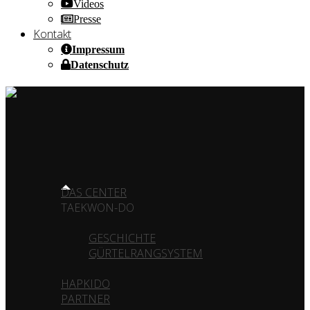
Videos
Presse
Kontakt
Impressum
Datenschutz
HOME OF CHAMPIONS ✰ SINCE 1980
HOME
DAS CENTER
TAEKWON-DO
GESCHICHTE
GÜRTELRANGSYSTEM
HAPKIDO
PARTNER