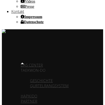
Videos
Presse
Kontakt
Impressum
Datenschutz
HOME OF CHAMPIONS ✰ SINCE 1980
HOME
DAS CENTER
TAEKWON-DO
GESCHICHTE
GÜRTELRANGSYSTEM
HAPKIDO
PARTNER