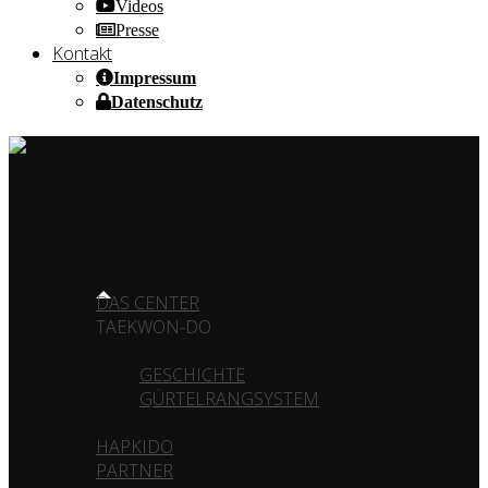
Videos
Presse
Kontakt
Impressum
Datenschutz
HOME OF CHAMPIONS ✰ SINCE 1980
HOME
DAS CENTER
TAEKWON-DO
GESCHICHTE
GÜRTELRANGSYSTEM
HAPKIDO
PARTNER