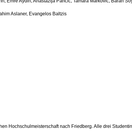
nn, Emre Aydin, Anastazija Pancic, Tamara Markovic, Baran So
ahim Aslaner, Evangelos Baltzis
en Hochschulmeisterschaft nach Friedberg. Alle drei Studentin