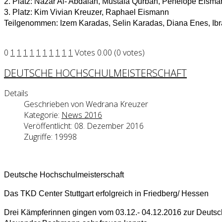
2. Platz: Nazar Al- Abdalah, Mustafa Qurban, Penelope Eisma
3. Platz: Kim Vivian Kreuzer, Raphael Eismann
Teilgenommen: Izem Karadas, Selin Karadas, Diana Enes, Ibr
0
1
1
1
1
1
1
1
1
1
1
Votes 0.00 (0 votes)
DEUTSCHE HOCHSCHULMEISTERSCHAFT
Details
Geschrieben von
Wedrana Kreuzer
Kategorie:
News 2016
Veröffentlicht: 08. Dezember 2016
Zugriffe: 19998
Deutsche Hochschulmeisterschaft
Das TKD Center Stuttgart erfolgreich in Friedberg/ Hessen
Drei Kämpferinnen gingen vom 03.12.- 04.12.2016 zur Deutsch