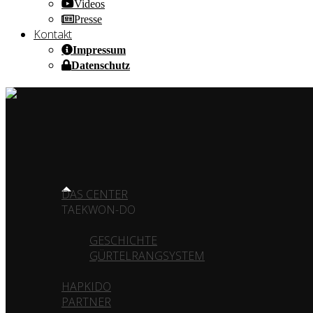
Videos
Presse
Kontakt
Impressum
Datenschutz
HOME OF CHAMPIONS ✰ SINCE 1980
HOME
DAS CENTER
TAEKWON-DO
GESCHICHTE
GÜRTELRANGSYSTEM
HAPKIDO
PARTNER