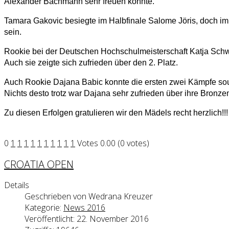
Alexander Bachmann sehr freuen konnte.
Tamara Gakovic besiegte im Halbfinale Salome Jöris, doch im 
sein.
Rookie bei der Deutschen Hochschulmeisterschaft Katja Schwe
Auch sie zeigte sich zufrieden über den 2. Platz.
Auch Rookie Dajana Babic konnte die ersten zwei Kämpfe so
Nichts desto trotz war Dajana sehr zufrieden über ihre Bronze
Zu diesen Erfolgen gratulieren wir den Mädels recht herzlich!!!
0
1
1
1
1
1
1
1
1
1
1
Votes 0.00 (0 votes)
CROATIA OPEN
Details
Geschrieben von
Wedrana Kreuzer
Kategorie:
News 2016
Veröffentlicht: 22. November 2016