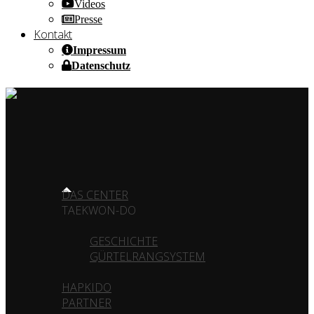
Videos
Presse
Kontakt
Impressum
Datenschutz
HOME OF CHAMPIONS ✰ SINCE 1980
HOME
DAS CENTER
TAEKWON-DO
GESCHICHTE
GÜRTELRANGSYSTEM
HAPKIDO
PARTNER