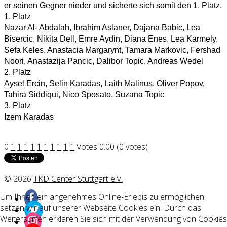
er seinen Gegner nieder und sicherte sich somit den 1. Platz.
1. Platz
Nazar Al- Abdalah, Ibrahim Aslaner, Dajana Babic, Lea
Bisercic, Nikita Dell, Emre Aydin, Diana Enes, Lea Karmely,
Sefa Keles, Anastacia Margarynt, Tamara Markovic, Fershad
Noori, Anastazija Pancic, Dalibor Topic, Andreas Wedel
2. Platz
Aysel Ercin, Selin Karadas, Laith Malinus, Oliver Popov,
Tahira Siddiqui, Nico Sposato, Suzana Topic
3. Platz
Izem Karadas
0
1
1
1
1
1
1
1
1
1
1
Votes 0.00 (0 votes)
© 2026
TKD Center Stuttgart e.V.
Um Ihnen ein angenehmes Online-Erlebis zu ermöglichen,
setzen wir auf unserer Webseite Cookies ein. Durch das
Weitersurfen erklären Sie sich mit der Verwendung von Cookies