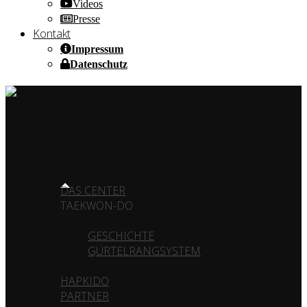
Videos
Presse
Kontakt
Impressum
Datenschutz
HOME OF CHAMPIONS ✰ SINCE 1980
HOME
DAS CENTER
TAEKWON-DO
GESCHICHTE
GÜRTELRANGSYSTEM
HAPKIDO
PARTNER