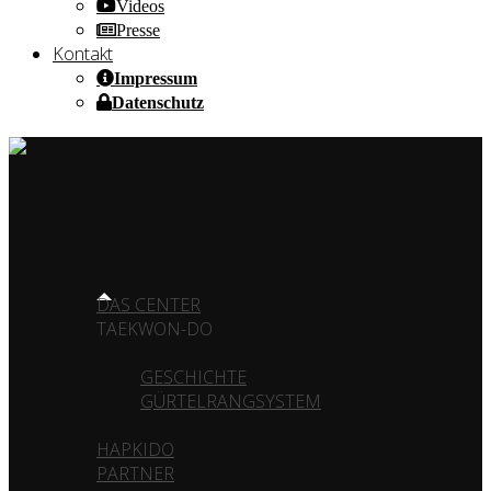
Videos
Presse
Kontakt
Impressum
Datenschutz
HOME OF CHAMPIONS ✰ SINCE 1980
HOME
DAS CENTER
TAEKWON-DO
GESCHICHTE
GÜRTELRANGSYSTEM
HAPKIDO
PARTNER