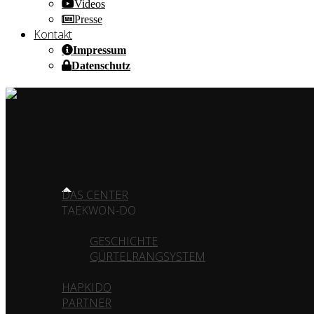
Videos
Presse
Kontakt
Impressum
Datenschutz
HOME OF CHAMPIONS ✰ SINCE 1980
HOME
DAS CENTER
TAEKWON-DO
GESCHICHTE
GÜRTELRANGSYSTEM
HAPKIDO
PARTNER