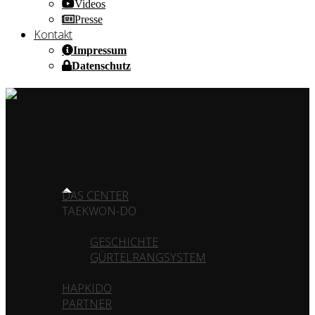
Videos
Presse
Kontakt
Impressum
Datenschutz
HOME OF CHAMPIONS ✰ SINCE 1980
HOME
DAS CENTER
TAEKWON-DO
GESCHICHTE
GÜRTELRANGSYSTEM
HAPKIDO
PARTNER