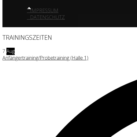
IMPRESSUM
DATENSCHUTZ
TRAININGSZEITEN
7
Aug
Anfängertraining/Probetraining (Halle 1)