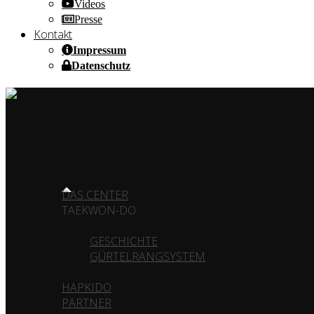
Videos
Presse
Kontakt
Impressum
Datenschutz
HOME OF CHAMPIONS ✰ SINCE 1980
HOME
DAS CENTER
TAEKWON-DO
GESCHICHTE
GÜRTELRANGSYSTEM
HAPKIDO
PARTNER