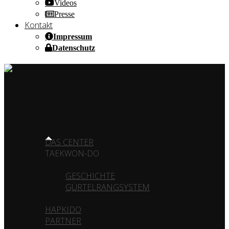
Videos
Presse
Kontakt
Impressum
Datenschutz
HOME OF CHAMPIONS ✰ SINCE 1980
HOME
DAS CENTER
TAEKWON-DO
GESCHICHTE
GÜRTELRANGSYSTEM
HAPKIDO
PARTNER