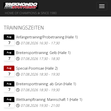
Toggl
navig
HOME OF CHAMPIONS ✰ SINCE 1980
TRAININGSZEITEN
Anfängertraining/Probetraining (Halle 1)
Aug
7
07.08.2026
16:30
-
17:30
Breitensporttraining: Gelb (Halle 1)
Aug
7
07.08.2026
17:30
-
18:30
Special-Poomsae (Halle 2)
Aug
7
07.08.2026
18:30
-
19:30
Breitensporttraining: ab Grün (Halle 1)
Aug
7
07.08.2026
18:30
-
19:30
Wettkampftraining: Mannschaft 1 (Halle 1)
Aug
7
07.08.2026
19:30
-
21:00