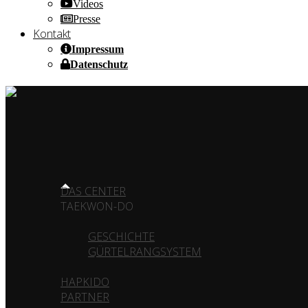
Videos
Presse
Kontakt
Impressum
Datenschutz
HOME OF CHAMPIONS ✰ SINCE 1980
HOME
DAS CENTER
TAEKWON-DO
GESCHICHTE
GÜRTELRANGSYSTEM
HAPKIDO
PARTNER