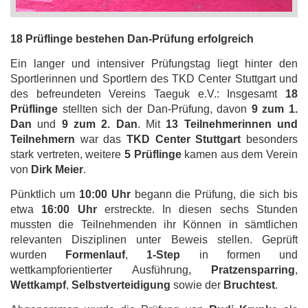
18 Prüflinge bestehen Dan-Prüfung erfolgreich
Ein langer und intensiver Prüfungstag liegt hinter den
Sportlerinnen und Sportlern des TKD Center Stuttgart und
des befreundeten Vereins Taeguk e.V.: Insgesamt
18
Prüflinge
stellten sich der Dan-Prüfung, davon
9 zum 1.
Dan
und
9 zum 2. Dan
. Mit
13 Teilnehmerinnen und
Teilnehmern
war das
TKD Center Stuttgart
besonders
stark vertreten, weitere
5 Prüflinge
kamen aus dem Verein
von
Dirk Meier
.
Pünktlich um
10:00 Uhr
begann die Prüfung, die sich bis
etwa
16:00 Uhr
erstreckte. In diesen sechs Stunden
mussten die Teilnehmenden ihr Können in sämtlichen
relevanten Disziplinen unter Beweis stellen. Geprüft
wurden
Formenlauf
,
1-Step
in formen und
wettkampforientierter Ausführung,
Pratzensparring
,
Wettkampf
,
Selbstverteidigung
sowie der
Bruchtest
.