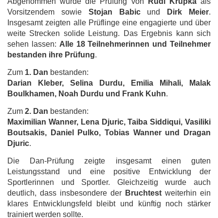
Abgenommen wurde die Prüfung von
Rudi Krupka
als
Vorsitzendem sowie
Stojan Babic
und
Dirk Meier
.
Insgesamt zeigten alle Prüflinge eine engagierte und über
weite Strecken solide Leistung. Das Ergebnis kann sich
sehen lassen:
Alle 18 Teilnehmerinnen und Teilnehmer
bestanden ihre Prüfung
.
Zum
1. Dan
bestanden:
Darian Kleber, Selina Durdu, Emilia Mihali, Malak
Boulkhamen, Noah Durdu und Frank Kuhn
.
Zum
2. Dan
bestanden:
Maximilian Wanner, Lena Djuric, Taiba Siddiqui, Vasiliki
Boutsakis, Daniel Pulko, Tobias Wanner und Dragan
Djuric
.
Die Dan-Prüfung zeigte insgesamt einen guten
Leistungsstand und eine positive Entwicklung der
Sportlerinnen und Sportler. Gleichzeitig wurde auch
deutlich, dass insbesondere der
Bruchtest
weiterhin ein
klares Entwicklungsfeld bleibt und künftig noch stärker
trainiert werden sollte.