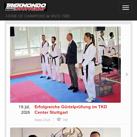
Toggl
navig
HOME OF CHAMPIONS ✰ SINCE 1980
19. Jul,
Erfolgreiche Gürtelprüfung im TKD
2026
Center Stuttgart
News 2026
749