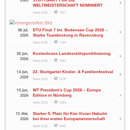
2026
WELTMEISTERSCHAFT NOMINIERT
News 2026
1391
08. Jul,
DTU Final 7 Int. Bodensee Cup 2026 –
2026
Starke Teamleistung in Ravensburg
News 2026
1769
30. Jun,
Kostenloses Landesstützpunkttraining
2026
News 2026
1684
14. Jun,
22. Stuttgarter Kinder- & Familienfestival
2026
News 2026
2370
10. Jun,
WT President’s Cup 2026 – Europe
2026
Edition in Nürnberg
News 2026
2584
15. Mai,
Starker 5. Platz für Kim Vivian Habulin
2026
bei ihrer ersten Europameisterschaft
News 2026
3443