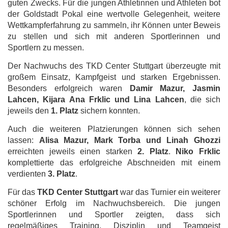
guten Zwecks. Für die jungen Athletinnen und Athleten bot
der Goldstadt Pokal eine wertvolle Gelegenheit, weitere
Wettkampferfahrung zu sammeln, ihr Können unter Beweis
zu stellen und sich mit anderen Sportlerinnen und
Sportlern zu messen.
Der Nachwuchs des TKD Center Stuttgart überzeugte mit
großem Einsatz, Kampfgeist und starken Ergebnissen.
Besonders erfolgreich waren
Damir Mazur, Jasmin
Lahcen, Kijara Ana Frklic und Lina Lahcen
, die sich
jeweils den
1. Platz
sichern konnten.
Auch die weiteren Platzierungen können sich sehen
lassen:
Alisa Mazur, Mark Torba und Linah Ghozzi
erreichten jeweils einen starken
2. Platz
.
Niko Frklic
komplettierte das erfolgreiche Abschneiden mit einem
verdienten
3. Platz
.
Für das
TKD Center Stuttgart
war das Turnier ein weiterer
schöner Erfolg im Nachwuchsbereich. Die jungen
Sportlerinnen und Sportler zeigten, dass sich
regelmäßiges Training, Disziplin und Teamgeist