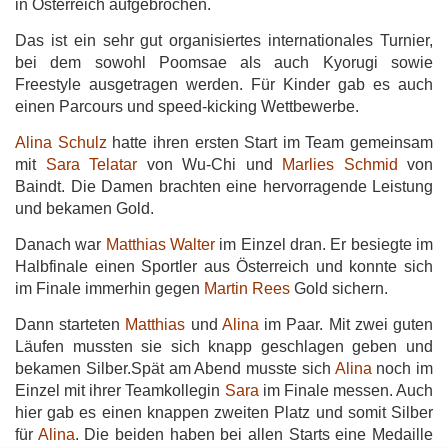
in Österreich aufgebrochen.
Das ist ein sehr gut organisiertes internationales Turnier,
bei dem sowohl Poomsae als auch Kyorugi sowie
Freestyle ausgetragen werden. Für Kinder gab es auch
einen Parcours und speed-kicking Wettbewerbe.
Alina Schulz
hatte ihren ersten Start im Team gemeinsam
mit
Sara Telatar
von Wu-Chi und
Marlies Schmid
von
Baindt. Die Damen brachten eine hervorragende Leistung
und bekamen Gold.
Danach war
Matthias Walter
im Einzel dran. Er besiegte im
Halbfinale einen Sportler aus Österreich und konnte sich
im Finale immerhin gegen
Martin Rees
Gold sichern.
Dann starteten
Matthias
und
Alina
im Paar.
Mit zwei guten
Läufen mussten sie sich knapp geschlagen geben und
bekamen Silber.Spät am Abend musste sich
Alina
noch im
Einzel mit ihrer Teamkollegin
Sara
im Finale messen. Auch
hier gab es einen knappen zweiten Platz und somit Silber
für
Alina
. Die beiden haben bei allen Starts eine Medaille