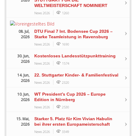
2026
WELTMEISTERSCHAFT NOMINIERT
News 2026
1260
08. Jul,
DTU Final 7 Int. Bodensee Cup 2026 –
2026
Starke Teamleistung in Ravensburg
News 2026
1690
30. Jun,
Kostenloses Landesstützpunkttraining
2026
News 2026
1574
14. Jun,
22. Stuttgarter Kinder- & Familienfestival
2026
News 2026
2320
10. Jun,
WT President’s Cup 2026 – Europe
2026
Edition in Nürnberg
News 2026
2530
15. Mai,
Starker 5. Platz für Kim Vivian Habulin
2026
bei ihrer ersten Europameisterschaft
News 2026
3349