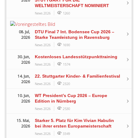
2026
WELTMEISTERSCHAFT NOMINIERT
News 2026
1260
08. Jul,
DTU Final 7 Int. Bodensee Cup 2026 –
2026
Starke Teamleistung in Ravensburg
News 2026
1690
30. Jun,
Kostenloses Landesstützpunkttraining
2026
News 2026
1574
14. Jun,
22. Stuttgarter Kinder- & Familienfestival
2026
News 2026
2320
10. Jun,
WT President’s Cup 2026 – Europe
2026
Edition in Nürnberg
News 2026
2530
15. Mai,
Starker 5. Platz für Kim Vivian Habulin
2026
bei ihrer ersten Europameisterschaft
News 2026
3349