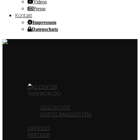
Videos
Presse
Kontakt
Impressum
Datenschutz
HOME OF CHAMPIONS ✰ SINCE 1980
HOME
DAS CENTER
TAEKWON-DO
GESCHICHTE
GÜRTELRANGSYSTEM
HAPKIDO
PARTNER