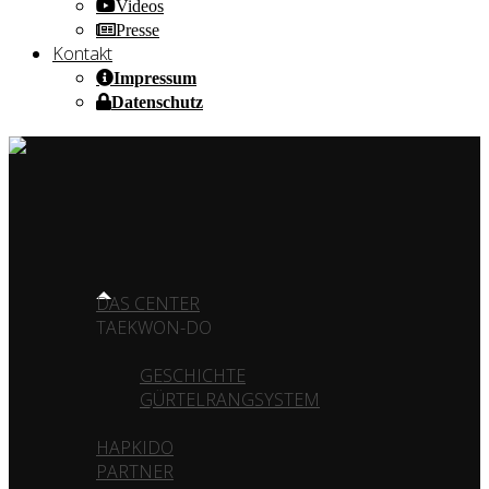
Videos
Presse
Kontakt
Impressum
Datenschutz
HOME OF CHAMPIONS ✰ SINCE 1980
HOME
DAS CENTER
TAEKWON-DO
GESCHICHTE
GÜRTELRANGSYSTEM
HAPKIDO
PARTNER