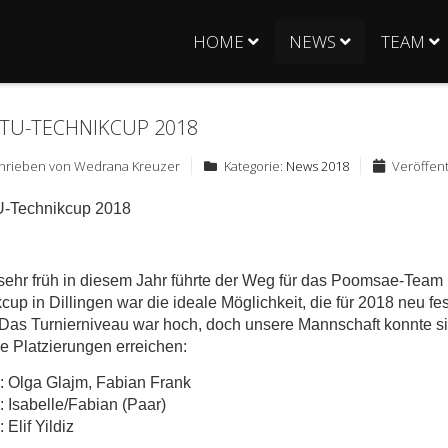
HOME
NEWS
TEAM
BTU-TECHNIKCUP 2018
hrieben von
Wedrana Kreuzer
Kategorie:
News 2018
Veröffent
TU-Technikcup 2018
ehr früh in diesem Jahr führte der Weg für das Poomsae-Team 
cup in Dillingen war die ideale Möglichkeit, die für 2018 neu 
 Das Turnierniveau war hoch, doch unsere Mannschaft konnte 
e Platzierungen erreichen:
z: Olga Glajm, Fabian Frank
z: Isabelle/Fabian (Paar)
: Elif Yildiz