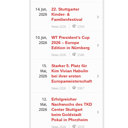
14. Jun,
22. Stuttgarter
2026
Kinder- &
Familienfestival
News 2026
2334
10. Jun,
WT President’s Cup
2026
2026 – Europe
Edition in Nürnberg
News 2026
2549
15.
Starker 5. Platz für
Mai,
Kim Vivian Habulin
2026
bei ihrer ersten
Europameisterschaft
News 2026
3387
12.
Erfolgreicher
Mai,
Nachwuchs des TKD
2026
Center Stuttgart
beim Goldstadt
Pokal in Pforzheim
News 2026
3373