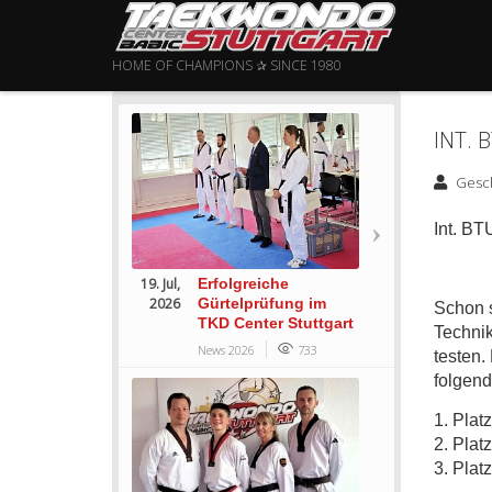
HOME OF CHAMPIONS ✰ SINCE 1980
INT. 
Gesc
Int. B
19. Jul,
Erfolgreiche
2026
Gürtelprüfung im
Schon s
TKD Center Stuttgart
Technik
News 2026
733
testen.
folgend
1. Plat
2. Plat
3. Platz