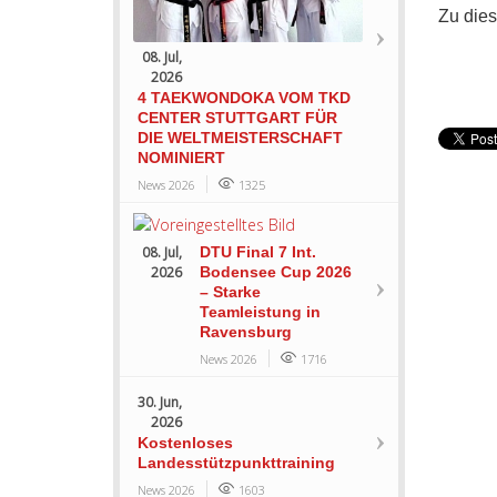
Zu dies
08. Jul,
2026
4 TAEKWONDOKA VOM TKD
CENTER STUTTGART FÜR
DIE WELTMEISTERSCHAFT
NOMINIERT
News 2026
1325
08. Jul,
DTU Final 7 Int.
2026
Bodensee Cup 2026
– Starke
Teamleistung in
Ravensburg
News 2026
1716
30. Jun,
2026
Kostenloses
Landesstützpunkttraining
News 2026
1603