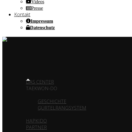
Videos
Presse
Kontakt
Impressum
Datenschutz
HOME OF CHAMPIONS ✰ SINCE 1980
HOME
DAS CENTER
TAEKWON-DO
GESCHICHTE
GÜRTELRANGSYSTEM
HAPKIDO
PARTNER