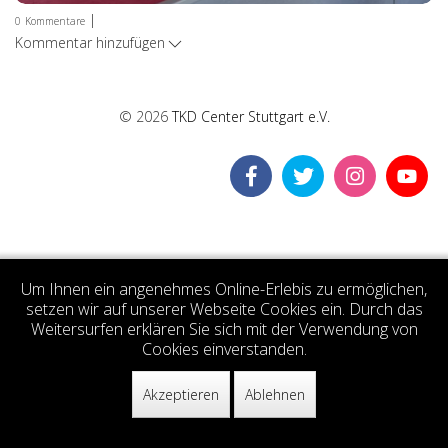
|
0
Kommentare
Kommentar hinzufügen
© 2026
TKD Center Stuttgart e.V.
Um Ihnen ein angenehmes Online-Erlebis zu ermöglichen,
setzen wir auf unserer Webseite Cookies ein. Durch das
Weitersurfen erklären Sie sich mit der Verwendung von
Cookies einverstanden.
Akzeptieren
Ablehnen