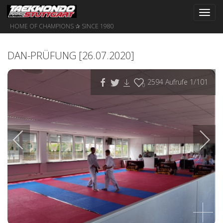
Toggl
navig
HOME OF CHAMPIONS ✰ SINCE 1980
DAN-PRÜFUNG [26.07.2020]
2594
Aufrufe
1
/101
0