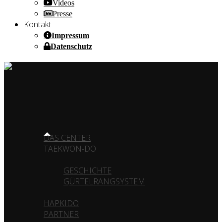
Videos
Presse
Kontakt
Impressum
Datenschutz
HOME OF CHAMPIONS ✰ SINCE 1980
HOME
DAS CENTER
TAEKWON-DO
GESCHICHTE
GÜRTELRANGSYSTEM
HAPKIDO
PARTNER