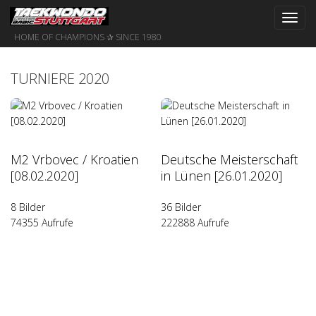
Toggl
navig
HOME OF CHAMPIONS ✰ SINCE 1980
TURNIERE 2020
M2 Vrbovec / Kroatien
Deutsche Meisterschaft
[08.02.2020]
in Lünen [26.01.2020]
8 Bilder
36 Bilder
74355 Aufrufe
222888 Aufrufe