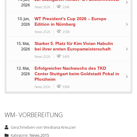
2026
News 2026
2346
10. Jun,
WT President’s Cup 2026 – Europe
2026
Edition in Nürnberg
News 2026
2558
15. Mai,
Starker 5. Platz für Kim Vivian Habulin
2026
bei ihrer ersten Europameisterschaft
News 2026
3409
12. Mai,
Erfolgreicher Nachwuchs des TKD
2026
Center Stuttgart beim Goldstadt Pokal in
Pforzheim
News 2026
3388
WM- VORBEREITUNG
Geschrieben von
Wedrana Kreuzer
Kategorie:
News 2015