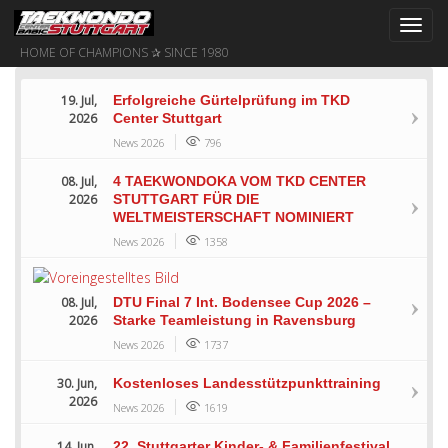
Toggl
navig
HOME OF CHAMPIONS ✰ SINCE 1980
19. Jul,
Erfolgreiche Gürtelprüfung im TKD
2026
Center Stuttgart
News 2026
796
08. Jul,
4 TAEKWONDOKA VOM TKD CENTER
2026
STUTTGART FÜR DIE
WELTMEISTERSCHAFT NOMINIERT
News 2026
1358
08. Jul,
DTU Final 7 Int. Bodensee Cup 2026 –
2026
Starke Teamleistung in Ravensburg
News 2026
1737
30. Jun,
Kostenloses Landesstützpunkttraining
2026
News 2026
1619
14. Jun,
22. Stuttgarter Kinder- & Familienfestival